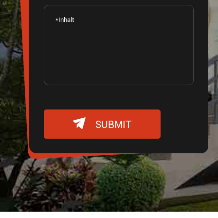

SUBMIT