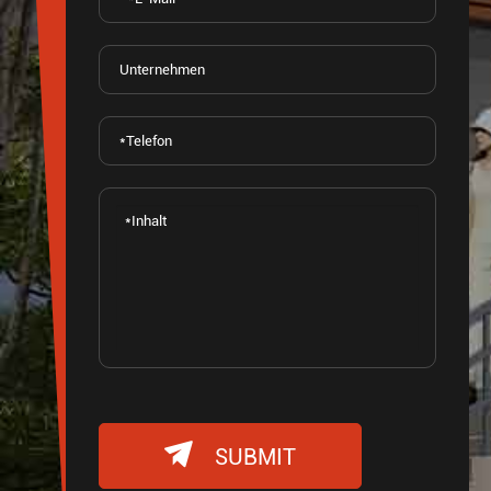

SUBMIT