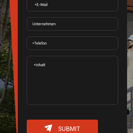

SUBMIT