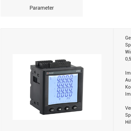
Parameter
Ge
Sp
Wi
0,
Im
Au
Ko
Im
Ve
Sp
Hi