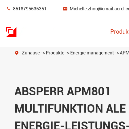


8618795636361
Michelle.zhou@email.acrel.c
Produk
Zuhause
Produkte
Energie management
APM-

Strom überwachungs-und Schutz gerät
Energie management
ABSPERR APM801
Leistungs sensor
Intelligentes Gateway
MULTIFUNKTION ALE
Neue Energie messzähler
ENERGIE-LEISTUNGS
Filter für die Strom qualität