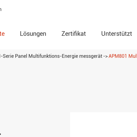
n
te
Lösungen
Zertifikat
Unterstützt
Serie Panel Multifunktions-Energie messgerät
APM801 Multi
AMC-Serie Programmi
Stromzähler
Motors chutz relais de
Drahtloser Temperatur
der ARTM-Serie
Temperatur-und Feucht
regler der Serie WHD
-
Remote-Terminal-Einhe