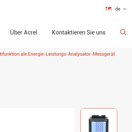

de
Über Acrel
Kontaktieren Sie uns

funktion ale Energie-Leistungs-Analysator-Messgerät
er bares
r ARD-Serie
 monitor
igkeit
it der