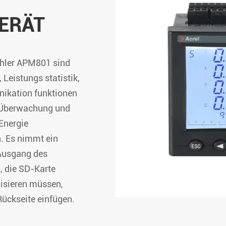
ARTU-Serie
ERÄT
Smart-Beleuchtungs s
modul der ASL-Serie
Mittlerspannungs-Schu
ähler APM801 sind
der AM-Serie
Leistungs statistik,
Reststrom relais der A
nikation funktionen
Rechen zentrums moni
e Überwachung und
der AMC-Serie
Energie
AMB-Serie Rechen ze
. Es nimmt ein
Busway-Überwachungs 
Ausgang des
, die SD-Karte
isieren müssen,
ückseite einfügen.