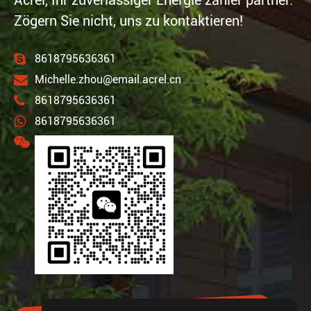
Acrel, Ihr zuverlässiger Energie zähler partner.
Zögern Sie nicht, uns zu kontaktieren!
8618795636361
Michelle.zhou@email.acrel.cn
8618795636361
8618795636361